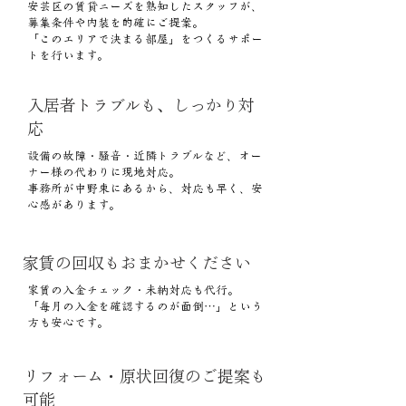
安芸区の賃貸ニーズを熟知したスタッフが、
募集条件や内装を的確にご提案。
「このエリアで決まる部屋」をつくるサポー
トを行います。
入居者トラブルも、しっかり対
応
設備の故障・騒音・近隣トラブルなど、オー
ナー様の代わりに現地対応。
事務所が中野東にあるから、対応も早く、安
心感があります。
家賃の回収もおまかせください
家賃の入金チェック・未納対応も代行。
「毎月の入金を確認するのが面倒…」という
方も安心です。
リフォーム・原状回復のご提案も
可能