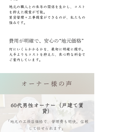
地元の職人との長年の関係を生かし、コスト
を抑えた提案が可能。
賃貸管理＋工事提案ができるのが、私たちの
強みです。
費用が明確で、安心の“地元価格”
何にいくらかかるかを、最初に明確に提示。
大手よりもコストを抑えた、良心的な料金で
ご案内しています。
オーナー様の声
60代男性オーナー（戸建て賃
貸）
「地元の工務店価格で、管理費も
明快。信頼
して任せられます」