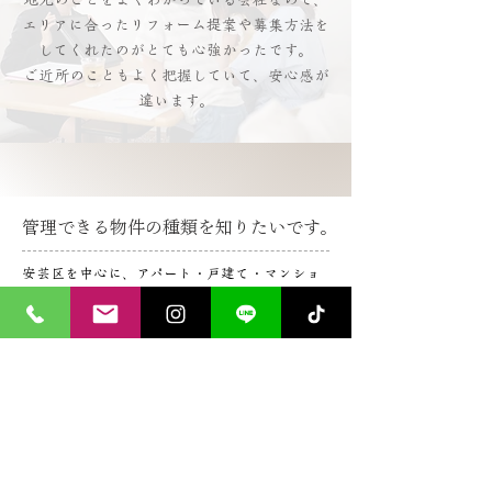
地元のことをよくわかっている会社なので、
エリアに合ったリフォーム提案や募集方法を
してくれたのがとても心強かったです。
ご近所のこともよく把握していて、安心感が
違います。
管理できる物件の種類を知りたいです。
安芸区を中心に、アパート・戸建て・マンショ
ン・店舗・駐車場まで幅広く対応します。
中野・瀬野・矢野など、地域事情をふまえた対
応ができるのが強みです。
空室が続いているのですが、
相談できますか。
はい、安芸区や安芸郡エリア特性に合った空室
対策のご提案が可能です。